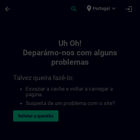
Avançar para Conteúdo Principal
Página carregada
place
expand_more
arrow_back
search
login
Portugal
Toc | SITRAIN
Uh Oh!
Deparámo-nos com alguns
problemas
Talvez queira fazê-lo:
Esvaziar a cache e voltar a carregar a
página.
Suspeita de um problema com o site?
Relatar a questão