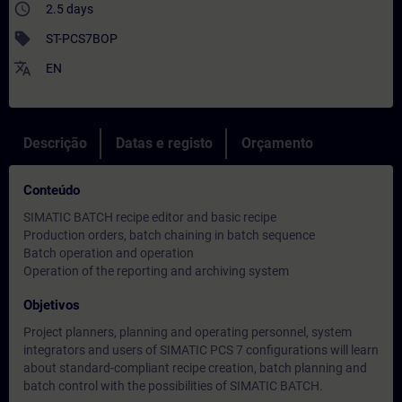
access_time
2.5 days
sell
ST-PCS7BOP
translate
EN
Descrição
Datas e registo
Orçamento
Conteúdo
SIMATIC BATCH recipe editor and basic recipe
Production orders, batch chaining in batch sequence
Batch operation and operation
Operation of the reporting and archiving system
Objetivos
Project planners, planning and operating personnel, system
integrators and users of SIMATIC PCS 7 configurations will learn
about standard-compliant recipe creation, batch planning and
batch control with the possibilities of SIMATIC BATCH.