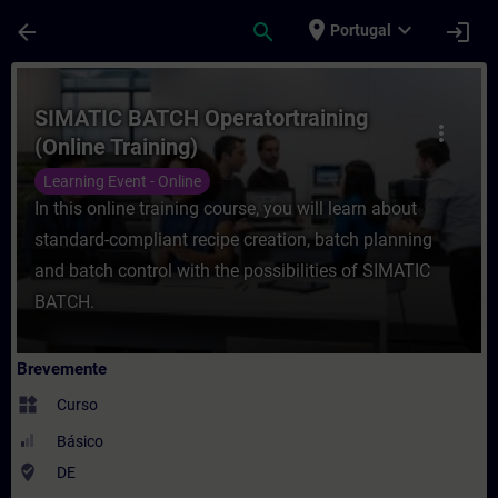
Avançar para Conteúdo Principal
Página carregada
place
expand_more
arrow_back
search
login
Portugal
Curso - SIMATIC BATCH Operatortraining (
SIMATIC BATCH Operatortraining
more_vert
(Online Training)
Learning Event - Online
In this online training course, you will learn about
standard-compliant recipe creation, batch planning
and batch control with the possibilities of SIMATIC
BATCH.
Brevemente
widgets
Curso
Básico
where_to_vote
DE