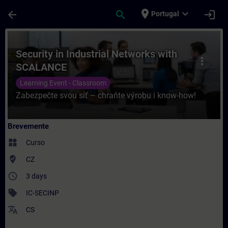
Avançar para Conteúdo Principal
Página carregada
place
expand_more
arrow_back
search
login
Portugal
Curso - Security in Industrial Networks 
Security in Industrial Networks with
more_vert
SCALANCE
Learning Event - Classroom
Zabezpečte svou síť – chraňte výrobu i know-how!
Brevemente
widgets
Curso
where_to_vote
CZ
access_time
3 days
sell
IC-SECINP
translate
CS