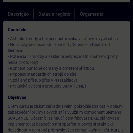
Descrição
Datas e registo
Orçamento
Conteúdo
• Aktuální trendy a bezpečnostní rizika v průmyslových sítích
• Holistický bezpečnostní koncept „Defense-in-Depth“ od
Siemens
• Potenciální hrozby a základní bezpečnostní opatření (porty,
hesla, protokoly)
• Koncept buněčné ochrany a omezení přístupu
• Připojení standardních strojů do sítě
• Vzdálený přístup přes VPN (základy)
• Praktická cvičení s produkty SIMATIC NET
Objetivos
Cílem kurzu je získat základní i velmi pokročilé znalosti v oblasti
zabezpečení průmyslových sítí s využitím komponent Siemens
SCALANCE. Účastníci se naučí identifikovat rizika, plánovat a
implementovat bezpečnostní opatření a osvojí si praktické
dovednosti v ochraně průmyslových komunikačních sítí. Kurz je