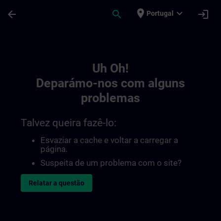
Avançar para Conteúdo Principal
Página carregada
place
expand_more
arrow_back
search
login
Portugal
Toc | SITRAIN
Uh Oh!
Deparámo-nos com alguns
problemas
Talvez queira fazê-lo:
Esvaziar a cache e voltar a carregar a
página.
Suspeita de um problema com o site?
Relatar a questão