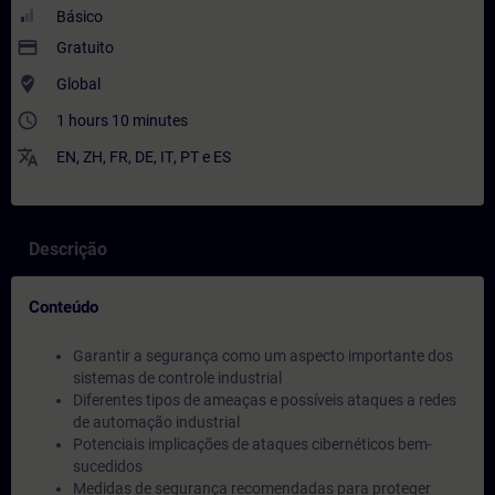
Básico
payment
Gratuito
where_to_vote
Global
access_time
1 hours 10 minutes
translate
EN
,
ZH
,
FR
,
DE
,
IT
,
PT
e
ES
Descrição
Conteúdo
Garantir a segurança como um aspecto importante dos
sistemas de controle industrial
Diferentes tipos de ameaças e possíveis ataques a redes
de automação industrial
Potenciais implicações de ataques cibernéticos bem-
sucedidos
Medidas de segurança recomendadas para proteger