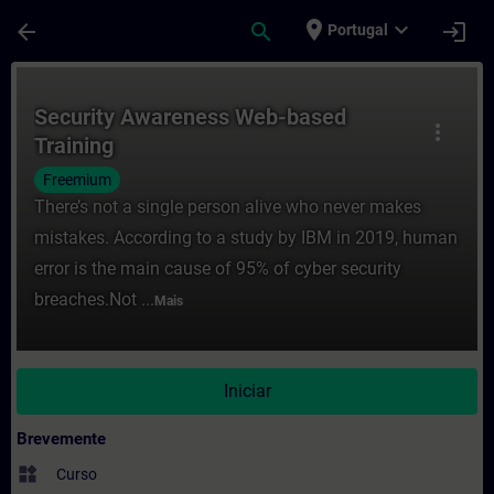
Avançar para Conteúdo Principal
Página carregada
place
expand_more
arrow_back
search
login
Portugal
Curso - Security Awareness Web-based Tra
Security Awareness Web-based
more_vert
Training
Freemium
There’s not a single person alive who never makes
mistakes. According to a study by IBM in 2019, human
error is the main cause of 95% of cyber security
breaches.Not ...
Mais
Iniciar
Brevemente
widgets
Curso