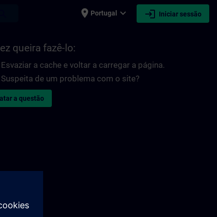
place
expand_more
login
earch
Portugal
Iniciar sessão
ez queira fazê-lo:
Esvaziar a cache e voltar a carregar a página.
Suspeita de um problema com o site?
atar a questão