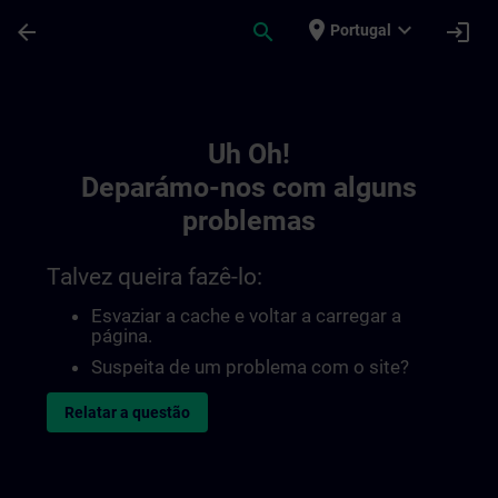
Avançar para Conteúdo Principal
Página carregada
place
expand_more
arrow_back
search
login
Portugal
Toc | SITRAIN
Uh Oh!
Deparámo-nos com alguns
problemas
Talvez queira fazê-lo:
Esvaziar a cache e voltar a carregar a
página.
Suspeita de um problema com o site?
Relatar a questão