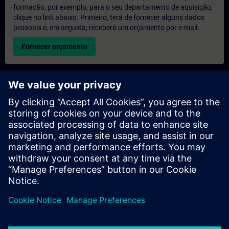
formação, por exemplo, para o seu departamento de aquisição,
clique no link abaixo. Primeiro, terá de fornecer alguns dados
pessoais e, em seguida, receberá um orçamento por e-mail.
Fornecer orçamento
Pedido de informações sobre formação exclusiva
Preencha o formulário de pedido de informação abaixo se
desejar receber um orçamento para um curso de formação
exclusiva, seja nas suas instalações, online ou no nosso centro
de formação SITRAIN. Este tipo de pedido seria adequado para
grupos maiores (a partir de 6 pessoas). Depois de nos fornecer
os seus dados de contacto e as suas necessidades de
formação, receberá um orçamento da nossa parte.
Solicitar orçamento exclusivo