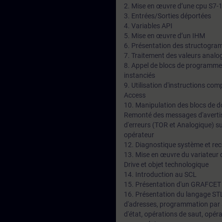
2. Mise en œuvre d’une cpu S7-
3. Entrées/Sorties déportées
4. Variables API
5. Mise en œuvre d’un IHM
6. Présentation des structogr
7. Traitement des valeurs analo
8. Appel de blocs de programme 
instanciés
9. Utilisation d'instructions com
Access
10. Manipulation des blocs de 
Remonté des messages d'averti
d'erreurs (TOR et Analogique) su
opérateur
12. Diagnostique système et rec
13. Mise en œuvre du variateur d
Drive et objet technologique
14. Introduction au SCL
15. Présentation d'un GRAFCET
16. Présentation du langage STL
d'adresses, programmation par ad
d'état, opérations de saut, opéra