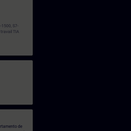
7-1500, S7-
travail TIA
artamento de