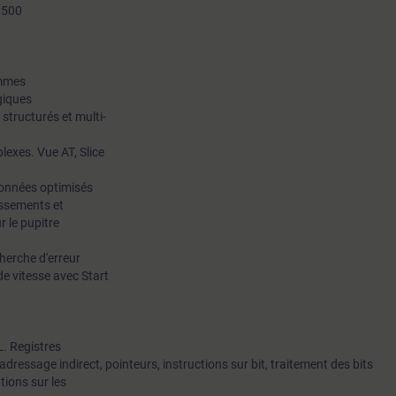
1500
ammes
giques
structurés et multi-
plexes. Vue AT, Slice
données optimisés
ssements et
r le pupitre
herche d'erreur
e vitesse avec Start
. Registres
ressage indirect, pointeurs, instructions sur bit, traitement des bits
tions sur les