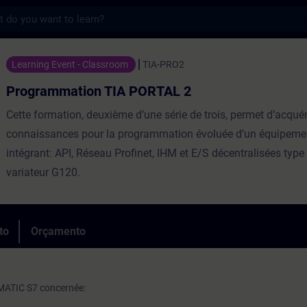
s
on TIA PORTAL 2 - Formação - Formação -
Learning Event - Classroom
TIA-PRO2
Programmation TIA PORTAL 2
Cette formation, deuxième d’une série de trois, permet d’acquér
connaissances pour la programmation évoluée d’un équipemen
intégrant: API, Réseau Profinet, IHM et E/S décentralisées ty
variateur G120.
to
Orçamento
MATIC S7 concernée: