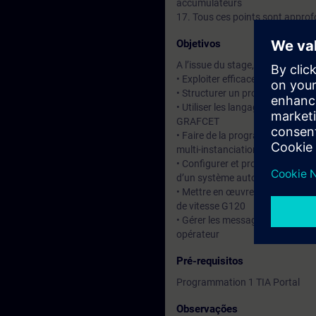
accumulateurs
17. Tous ces points sont approf
Objetivos
A l’issue du stage, le participan
• Exploiter efficacement la plat
• Structurer un programme aut
• Utiliser les langages LAD, FBD,
GRAFCET
• Faire de la programmation index
multi-instanciation d’appels de 
• Configurer et programmer la g
d’un système automatisé TIA
• Mettre en œuvre et diagnostiq
de vitesse G120
• Gérer les messages d’alarmes 
opérateur
Pré-requisitos
Programmation 1 TIA Portal
Observações