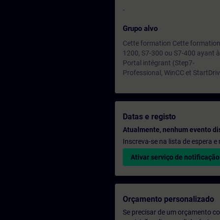
-
Grupo alvo
Cette formation Cette formation
1200, S7-300 ou S7-400 ayant à 
Portal intégrant (Step7-
Professional, WinCC et StartDriv
Datas e registo
Atualmente, nenhum evento di
Inscreva-se na lista de espera 
Ativar serviço de notificação
Orçamento personalizado
Se precisar de um orçamento co