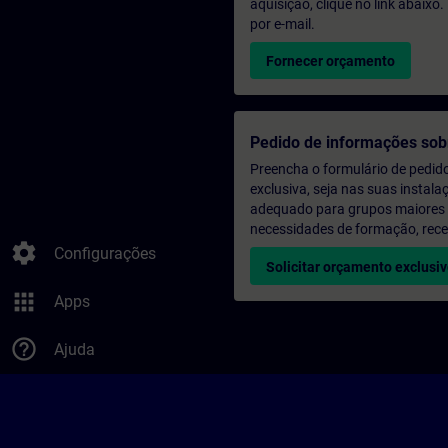
aquisição, clique no link abaix
por e-mail.
Fornecer orçamento
Pedido de informações sob
Preencha o formulário de pedid
exclusiva, seja nas suas instala
adequado para grupos maiores (a
necessidades de formação, rec
settings
Configurações
Solicitar orçamento exclusi
apps
Apps
help_outline
Ajuda