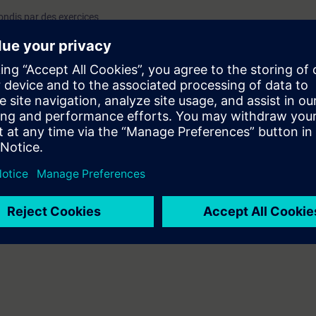
ondis par des exercices
t sera en mesure de:
eforme TIA Portal
omate S7 avancé
 SCL et
ée et utiliser la
bloc
estion d’erreurs
uer un variateur
sur un pupitre