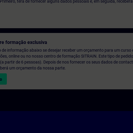
o. Primeiro, terá de fornecer alguns dados pessoais e, em seguida, recebe
re formação exclusiva
o de informação abaixo se desejar receber um orçamento para um curso
ções, online ou no nosso centro de formação SITRAIN. Este tipo de pedido
 partir de 6 pessoas). Depois de nos fornecer os seus dados de contact
eberá um orçamento da nossa parte.
vo