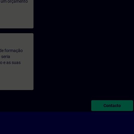
rá um orçamento
 de formação
 seria
o e as suas
Contacto