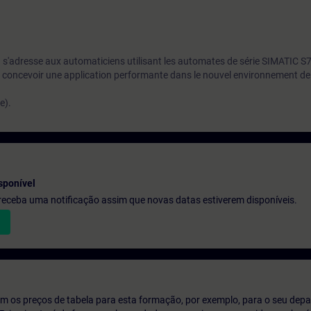
 s'adresse aux automaticiens utilisant les automates de série SIMATIC S
concevoir une application performante dans le nouvel environnement de 
e).
sponível
e receba uma notificação assim que novas datas estiverem disponíveis.
m os preços de tabela para esta formação, por exemplo, para o seu dep