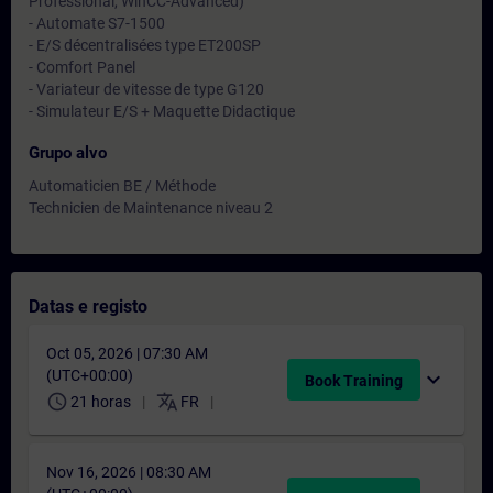
Professional, WinCC-Advanced)
- Automate S7-1500
- E/S décentralisées type ET200SP
- Comfort Panel
- Variateur de vitesse de type G120
- Simulateur E/S + Maquette Didactique
Grupo alvo
Automaticien BE / Méthode
Technicien de Maintenance niveau 2
Datas e registo
Oct 05, 2026 | 07:30 AM
(UTC+00:00)
expand_more
Book Training
schedule
translate
21 horas
FR
Nov 16, 2026 | 08:30 AM