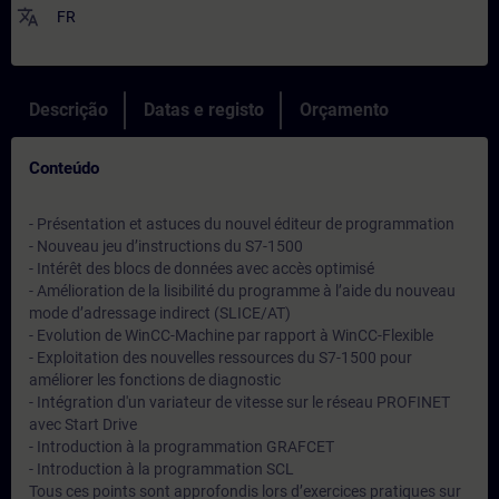
translate
FR
Descrição
Datas e registo
Orçamento
Conteúdo
- Présentation et astuces du nouvel éditeur de programmation
- Nouveau jeu d’instructions du S7-1500
- Intérêt des blocs de données avec accès optimisé
- Amélioration de la lisibilité du programme à l’aide du nouveau
mode d’adressage indirect (SLICE/AT)
- Evolution de WinCC-Machine par rapport à WinCC-Flexible
- Exploitation des nouvelles ressources du S7-1500 pour
améliorer les fonctions de diagnostic
- Intégration d'un variateur de vitesse sur le réseau PROFINET
avec Start Drive
- Introduction à la programmation GRAFCET
- Introduction à la programmation SCL
Tous ces points sont approfondis lors d’exercices pratiques sur