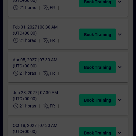
(UTC+00:00)
expand_more
Book Training
schedule
translate
21 horas
FR
Feb 01, 2027 | 08:30 AM
(UTC+00:00)
expand_more
Book Training
schedule
translate
21 horas
FR
Apr 05, 2027 | 07:30 AM
(UTC+00:00)
expand_more
Book Training
schedule
translate
21 horas
FR
Jun 28, 2027 | 07:30 AM
(UTC+00:00)
expand_more
Book Training
schedule
translate
21 horas
FR
Oct 18, 2027 | 07:30 AM
(UTC+00:00)
expand_more
Book Training