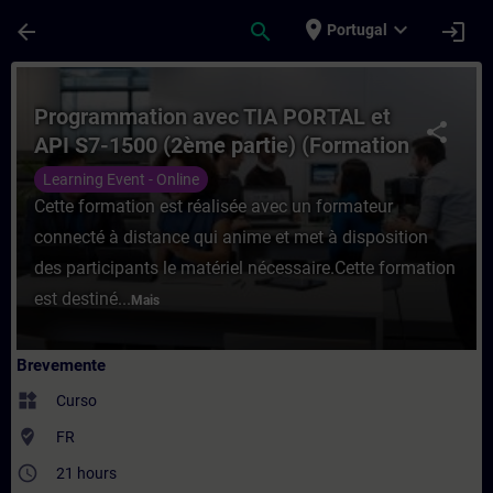
Avançar para Conteúdo Principal
Página carregada
place
expand_more
arrow_back
search
login
Portugal
Curso - Programmation avec TIA PORTAL e
Programmation avec TIA PORTAL et
share
API S7-1500 (2ème partie) (Formation
à distance)
Learning Event - Online
Cette formation est réalisée avec un formateur
connecté à distance qui anime et met à disposition
des participants le matériel nécessaire.Cette formation
est destiné...
Mais
Brevemente
widgets
Curso
where_to_vote
FR
access_time
21 hours