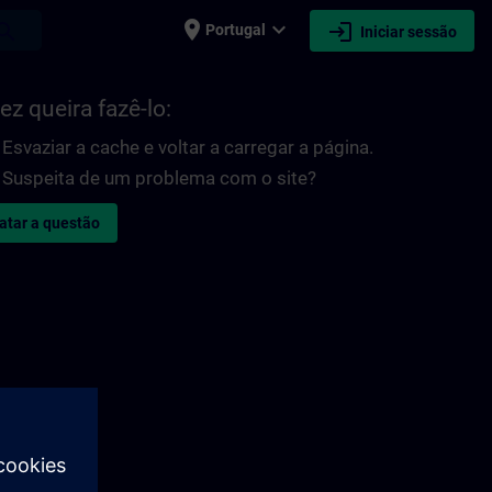
place
expand_more
login
earch
Portugal
Iniciar sessão
ez queira fazê-lo:
Esvaziar a cache e voltar a carregar a página.
Suspeita de um problema com o site?
atar a questão