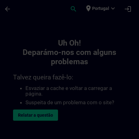
Avançar para Conteúdo Principal
Página carregada
place
expand_more
arrow_back
search
login
Portugal
Toc | SITRAIN
Uh Oh!
Deparámo-nos com alguns
problemas
Talvez queira fazê-lo:
Esvaziar a cache e voltar a carregar a
página.
Suspeita de um problema com o site?
Relatar a questão