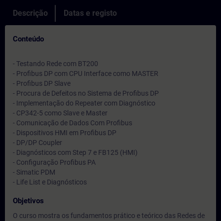
Descrição
Datas e registo
Conteúdo
- Testando Rede com BT200
- Profibus DP com CPU Interface como MASTER
- Profibus DP Slave
- Procura de Defeitos no Sistema de Profibus DP
- Implementação do Repeater com Diagnóstico
- CP342-5 como Slave e Master
- Comunicação de Dados Com Profibus
- Dispositivos HMI em Profibus DP
- DP/DP Coupler
- Diagnósticos com Step 7 e FB125 (HMI)
- Configuração Profibus PA
- Simatic PDM
- Life List e Diagnósticos
Objetivos
O curso mostra os fundamentos prático e teórico das Redes de