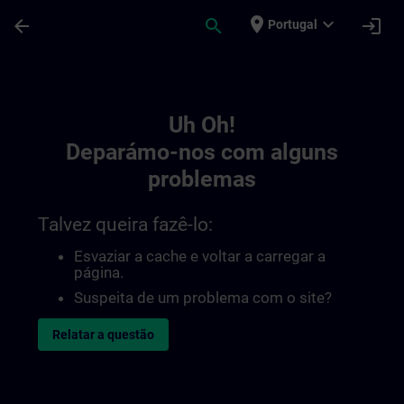
Avançar para Conteúdo Principal
Página carregada
place
expand_more
arrow_back
search
login
Portugal
Toc | SITRAIN
Uh Oh!
Deparámo-nos com alguns
problemas
Talvez queira fazê-lo:
Esvaziar a cache e voltar a carregar a
página.
Suspeita de um problema com o site?
Relatar a questão