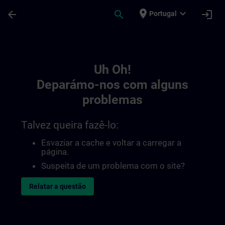
Avançar para Conteúdo Principal
Página carregada
place
expand_more
arrow_back
search
login
Portugal
Toc | SITRAIN
Uh Oh!
Deparámo-nos com alguns
problemas
Talvez queira fazê-lo:
Esvaziar a cache e voltar a carregar a
página.
Suspeita de um problema com o site?
Relatar a questão