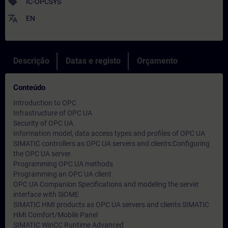
sell
IC-OPCSYS
translate
EN
Descrição
Datas e registo
Orçamento
Conteúdo
Introduction to OPC
Infrastructure of OPC UA
Security of OPC UA
Information model, data access types and profiles of OPC UA
SIMATIC controllers as OPC UA servers and clients:Configuring
the OPC UA server
Programming OPC UA methods
Programming an OPC UA client
OPC UA Companion Specifications and modeling the server
interface with SiOME
SIMATIC HMI products as OPC UA servers and clients SIMATIC
HMI Comfort/Mobile Panel
SIMATIC WinCC Runtime Advanced