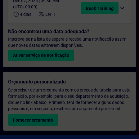
Dec 07, 2026 | 09:30 AM
(UTC+00:00)
expand_more
Book Training
schedule
translate
4 dias
EN
Não encontrou uma data adequada?
Inscreva-se na lista de espera e receba uma notificação assim
que novas datas estiverem disponíveis.
Ativar serviço de notificação
Orçamento personalizado
Se precisar de um orçamento com os preços de tabela para esta
formação, por exemplo, para o seu departamento de aquisição,
clique no link abaixo. Primeiro, terá de fornecer alguns dados
pessoais e, em seguida, receberá um orçamento por e-mail.
Fornecer orçamento