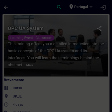
Avançar para Conteúdo Principal
Página carregada
place
expand_more
arrow_back
search
login
Portugal
Curso - OPC UA System - Formação - Form
OPC UA System
share
Learning Event - Classroom
This training offers you a detailed introduction into the
basic concepts of the OPC UA system and its
interfaces. You will learn the terminology behind the
abstract ...
Mais
Brevemente
widgets
Curso
where_to_vote
UK_IE
access_time
4 days