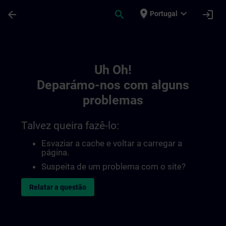
Avançar para Conteúdo Principal
Página carregada
place
expand_more
arrow_back
search
login
Portugal
Toc | SITRAIN
Uh Oh!
Deparámo-nos com alguns
problemas
Talvez queira fazê-lo:
Esvaziar a cache e voltar a carregar a
página.
Suspeita de um problema com o site?
Relatar a questão