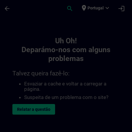
Avançar para Conteúdo Principal
Página carregada
place
expand_more
arrow_back
search
login
Portugal
Toc | SITRAIN
Uh Oh!
Deparámo-nos com alguns
problemas
Talvez queira fazê-lo:
Esvaziar a cache e voltar a carregar a
página.
Suspeita de um problema com o site?
Relatar a questão