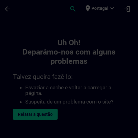
Avançar para Conteúdo Principal
Página carregada
place
expand_more
arrow_back
search
login
Portugal
Toc | SITRAIN
Uh Oh!
Deparámo-nos com alguns
problemas
Talvez queira fazê-lo:
Esvaziar a cache e voltar a carregar a
página.
Suspeita de um problema com o site?
Relatar a questão