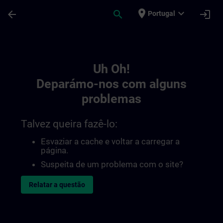
Avançar para Conteúdo Principal
Página carregada
place
expand_more
arrow_back
search
login
Portugal
Toc | SITRAIN
Uh Oh!
Deparámo-nos com alguns
problemas
Talvez queira fazê-lo:
Esvaziar a cache e voltar a carregar a
página.
Suspeita de um problema com o site?
Relatar a questão