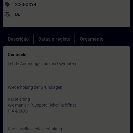
sell
SC-G-OXYR
translate
DE
Descrição
Datas e registo
Orçamento
Conteúdo
Letzte Änderungen an den Oxymaten
Wiederholung der Grundlagen
Kalibrierung
Wie man ein “Support Ticket” eröffnet
PIA & SIOS
KursspezifischeWiederholung