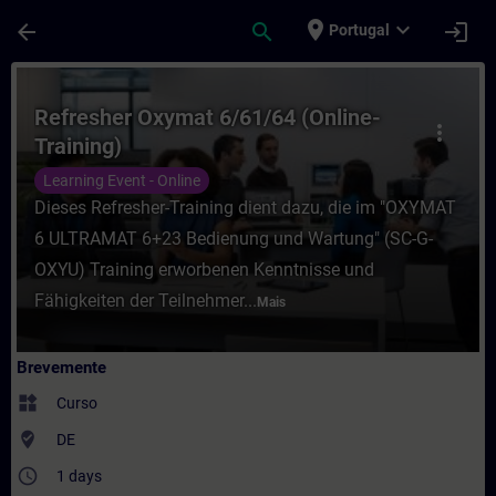
Avançar para Conteúdo Principal
Página carregada
place
expand_more
arrow_back
search
login
Portugal
Curso - Refresher Oxymat 6/61/64 (Online
Refresher Oxymat 6/61/64 (Online-
more_vert
Training)
Learning Event - Online
Dieses Refresher-Training dient dazu, die im "OXYMAT
6 ULTRAMAT 6+23 Bedienung und Wartung" (SC-G-
OXYU) Training erworbenen Kenntnisse und
Fähigkeiten der Teilnehmer...
Mais
Brevemente
widgets
Curso
where_to_vote
DE
access_time
1 days