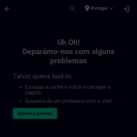
Avançar para Conteúdo Principal
Página carregada
place
expand_more
arrow_back
search
login
Portugal
Toc | SITRAIN
Uh Oh!
Deparámo-nos com alguns
problemas
Talvez queira fazê-lo:
Esvaziar a cache e voltar a carregar a
página.
Suspeita de um problema com o site?
Relatar a questão