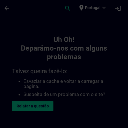
Avançar para Conteúdo Principal
Página carregada
place
expand_more
arrow_back
search
login
Portugal
Toc | SITRAIN
Uh Oh!
Deparámo-nos com alguns
problemas
Talvez queira fazê-lo:
Esvaziar a cache e voltar a carregar a
página.
Suspeita de um problema com o site?
Relatar a questão