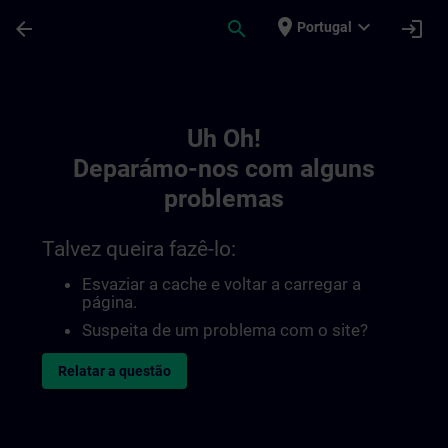
Avançar para Conteúdo Principal
Página carregada
place
expand_more
arrow_back
search
login
Portugal
Toc | SITRAIN
Uh Oh!
Deparámo-nos com alguns
problemas
Talvez queira fazê-lo:
Esvaziar a cache e voltar a carregar a
página.
Suspeita de um problema com o site?
Relatar a questão