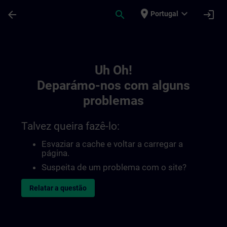
Avançar para Conteúdo Principal
Página carregada
place
expand_more
arrow_back
search
login
Portugal
Toc | SITRAIN
Uh Oh!
Deparámo-nos com alguns
problemas
Talvez queira fazê-lo:
Esvaziar a cache e voltar a carregar a
página.
Suspeita de um problema com o site?
Relatar a questão