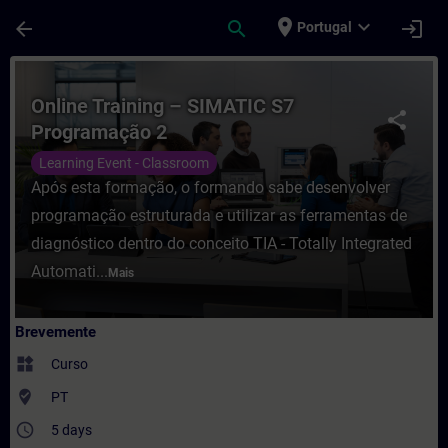
Avançar para Conteúdo Principal
Página carregada
place
expand_more
arrow_back
search
login
Portugal
Curso - Online Training – SIMATIC S7 Pro
Online Training – SIMATIC S7
share
Programação 2
Learning Event - Classroom
Após esta formação, o formando sabe desenvolver
programação estruturada e utilizar as ferramentas de
diagnóstico dentro do conceito TIA - Totally Integrated
Automati...
Mais
Brevemente
widgets
Curso
where_to_vote
PT
access_time
5 days