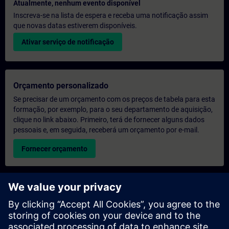
Atualmente, nenhum evento disponível
Inscreva-se na lista de espera e receba uma notificação assim
que novas datas estiverem disponíveis.
Ativar serviço de notificação
Orçamento personalizado
Se precisar de um orçamento com os preços de tabela para esta
formação, por exemplo, para o seu departamento de aquisição,
clique no link abaixo. Primeiro, terá de fornecer alguns dados
pessoais e, em seguida, receberá um orçamento por e-mail.
Fornecer orçamento
Pedido de informações sobre formação exclusiva
Preencha o formulário de pedido de informação abaixo se
desejar receber um orçamento para um curso de formação
exclusiva, seja nas suas instalações, online ou no nosso centro