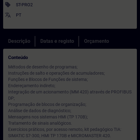
sell
ST-PRO2
translate
PT
Descrição
Datas e registo
Orçamento
Conteúdo
Métodos de desenho de programas;
Instruções de salto e operações de acumuladores;
Funções e Blocos de Funções de sistema;
Endereçamento indireto;
Integração de um acionamento (MM 420) através de PROFIBUS
DP;
Programação de blocos de organização;
Análise de dados de diagnóstico;
Mensagens nos sistemas HMI (TP 170B);
Tratamento de sinais analógicos.
Exercícios práticos, por acesso remoto, kit pedagógico TIA:
SIMATIC S7-300, HMI TP 170B e MICROMASTER 420.