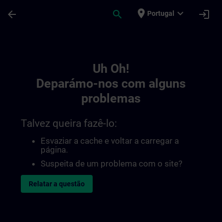
Avançar para Conteúdo Principal
Página carregada
place
expand_more
arrow_back
search
login
Portugal
Toc | SITRAIN
Uh Oh!
Deparámo-nos com alguns
problemas
Talvez queira fazê-lo:
Esvaziar a cache e voltar a carregar a
página.
Suspeita de um problema com o site?
Relatar a questão