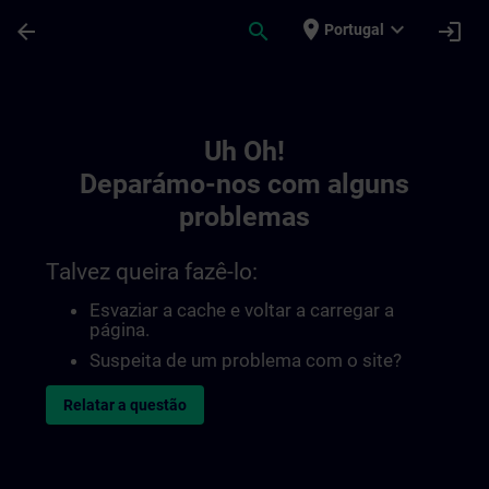
Avançar para Conteúdo Principal
Página carregada
place
expand_more
arrow_back
search
login
Portugal
Toc | SITRAIN
Uh Oh!
Deparámo-nos com alguns
problemas
Talvez queira fazê-lo:
Esvaziar a cache e voltar a carregar a
página.
Suspeita de um problema com o site?
Relatar a questão