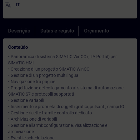
translate
IT
Descrição
Datas e registo
Orçamento
Conteúdo
• Panoramica di sistema SIMATIC WinCC (TIA Portal) per
SIMATIC HMI
• Creazione di un progetto SIMATIC WinCC
• Gestione di un progetto multilingua
• Navigazione tra pagine
• Progettazione del collegamento al sistema di automazione
SIMATIC S7 e protocolli supportati
• Gestione variabili
• Inserimento e proprietà di oggetti grafici, pulsanti, campi IO
• Gestione ricette tramite controllo dedicato
• Archiviazione di variabili
• Gestione allarmi: configurazione, visualizzazione e
archiviazione
• Eventi e schedulazione