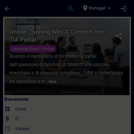
Avançar para Conteúdo Principal
Página carregada
place
expand_more
arrow_back
search
login
Portugal
Curso - Online-Training WinCC Comfort co
Online-Training WinCC Comfort con
share
TIA Portal
Learning Event - Online
Quando è necessario il controllo da parte
dell'operatore di funzioni di base di una piccola
macchina o di processi complessi, l'HMI è l'interfaccia
tra operatore e m...
Mais
Brevemente
widgets
Curso
where_to_vote
IT
access_time
6 hours