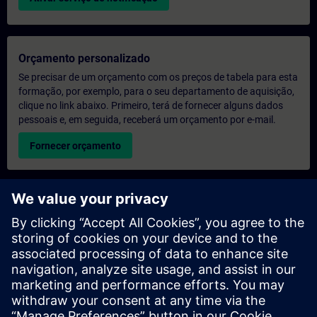
Orçamento personalizado
Se precisar de um orçamento com os preços de tabela para esta
formação, por exemplo, para o seu departamento de aquisição,
clique no link abaixo. Primeiro, terá de fornecer alguns dados
pessoais e, em seguida, receberá um orçamento por e-mail.
Fornecer orçamento
Pedido de informações sobre formação exclusiva
Preencha o formulário de pedido de informação abaixo se
desejar receber um orçamento para um curso de formação
exclusiva, seja nas suas instalações, online ou no nosso centro
de formação SITRAIN. Este tipo de pedido seria adequado para
grupos maiores (a partir de 6 pessoas). Depois de nos fornecer
os seus dados de contacto e as suas necessidades de
formação, receberá um orçamento da nossa parte.