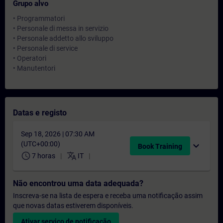
Grupo alvo
• Programmatori
• Personale di messa in servizio
• Personale addetto allo sviluppo
• Personale di service
• Operatori
• Manutentori
Datas e registo
Sep 18, 2026 | 07:30 AM
(UTC+00:00)
expand_more
Book Training
schedule
translate
7 horas
IT
Não encontrou uma data adequada?
Inscreva-se na lista de espera e receba uma notificação assim
que novas datas estiverem disponíveis.
Ativar serviço de notificação