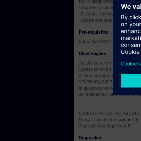
tool di diagnostica integrati in T
- Usare le funzioni di test nel li
- Eseguire la messa in servizio 
- Adattare la propria configura
Pré-requisitos
Corso TIA-SERV1 o equivalenti 
Observações
Questo corso è disponibile anch
Questo corso è disponibile anc
Al termine del corso puoi approfo
SIE-PNADV, SIE-PNDIAG.
In questo corso vengono utilizz
per il sistema di automazione S
DECRETO ATTUATIVO AGOSTO 
Spesa Trainata Transizione 5.0.
Transizione energetica A.5
Grupo alvo