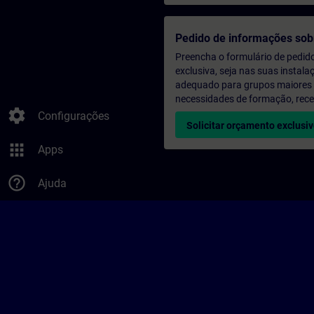
Pedido de informações sob
Preencha o formulário de pedid
exclusiva, seja nas suas instala
adequado para grupos maiores (a
necessidades de formação, rec
settings
Configurações
Solicitar orçamento exclusi
apps
Apps
help_outline
Ajuda