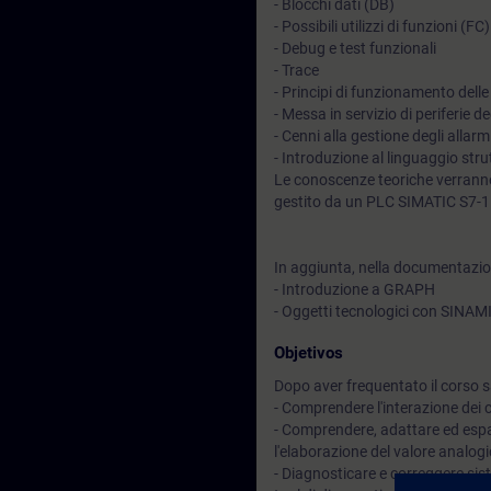
- Blocchi dati (DB)
- Possibili utilizzi di funzioni (F
- Debug e test funzionali
- Trace
- Principi di funzionamento delle
- Messa in servizio di periferie
- Cenni alla gestione degli allar
- Introduzione al linguaggio str
Le conoscenze teoriche verranno
gestito da un PLC SIMATIC S7-
In aggiunta, nella documentazion
- Introduzione a GRAPH
- Oggetti tecnologici con SINA
Objetivos
Dopo aver frequentato il corso sa
- Comprendere l'interazione dei
- Comprendere, adattare ed espa
l'elaborazione del valore analog
- Diagnosticare e correggere si