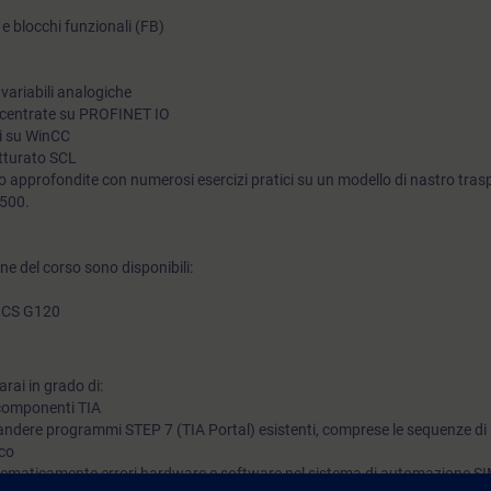
C) e blocchi funzionali (FB)
strutturato), ad implementare un controllo sequenziale in SIM
GRAPH e integrare l'elaborazione del valore analogico. Potrai 
il tuo impianto alle nuove esigenze e ridurre i tempi di fermo 
 variabili analogiche
 decentrate su PROFINET IO
mi su WinCC
utturato SCL
 approfondite con numerosi esercizi pratici su un modello di nastro tras
1500.
e del corso sono disponibili:
MICS G120
rai in grado di:
 componenti TIA
ndere programmi STEP 7 (TIA Portal) esistenti, comprese le sequenze di 
ico
stematicamente errori hardware e software nel sistema di automazione SI