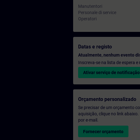
Manutentori
Personale di service
Operatori
Datas e registo
Atualmente, nenhum evento di
Inscreva-se na lista de espera 
Ativar serviço de notificação
Orçamento personalizado
Se precisar de um orçamento co
aquisição, clique no link abaix
por e-mail.
Fornecer orçamento