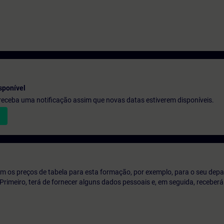
sponível
e receba uma notificação assim que novas datas estiverem disponíveis.
m os preços de tabela para esta formação, por exemplo, para o seu dep
o. Primeiro, terá de fornecer alguns dados pessoais e, em seguida, recebe