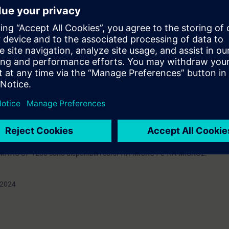
IA Portal
nguaggio di controllo strutturato (SCL)
specifica dei componenti TIA
zione SIMATIC WinCC alle nuove esigenze mediante piccole modifiche o a
conoscenze base dei sistemi di automazione.
e in modalità Virtual Classroom.
he come corso serale: TIA-SERV2/S.
ndire gli argomenti trattati tramite il nostro
SIE-learning 4.0
: SIE-GRAP
ati il sistema di automazione SIMATIC S7-1500 e il software SIMATIC STEP 
IMATIC S7-1200 sono disponibili i corsi TIA-MICRO1 e TIA-MICRO2.
2024