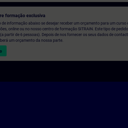
re formação exclusiva
o de informação abaixo se desejar receber um orçamento para um curso
ções, online ou no nosso centro de formação SITRAIN. Este tipo de pedido
 partir de 6 pessoas). Depois de nos fornecer os seus dados de contact
eberá um orçamento da nossa parte.
vo