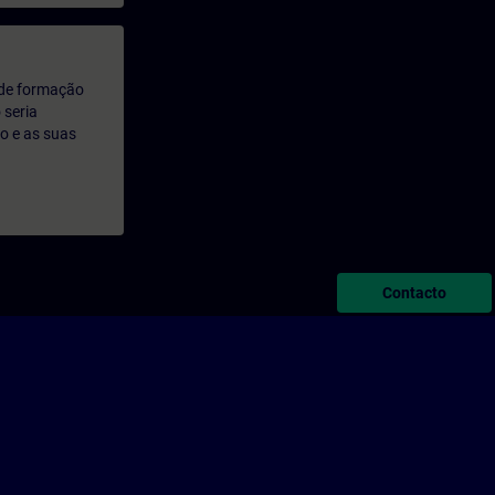
 de formação
 seria
o e as suas
Contacto