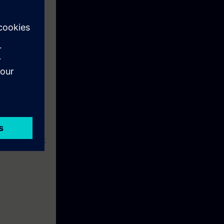
mpliamenti
HCS, SIE-PNBA,
7 (TIA Portal);