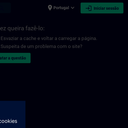
place
expand_more
login
earch
Portugal
Iniciar sessão
ez queira fazê-lo:
Esvaziar a cache e voltar a carregar a página.
Suspeita de um problema com o site?
atar a questão