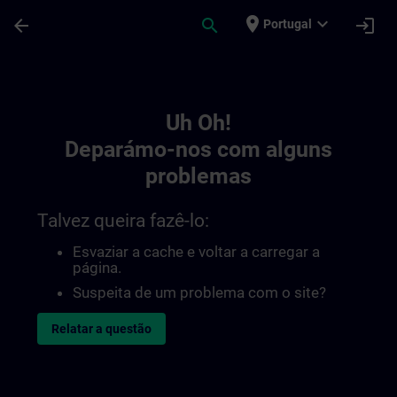
Avançar para Conteúdo Principal
Página carregada
place
expand_more
arrow_back
search
login
Portugal
Toc | SITRAIN
Uh Oh!
Deparámo-nos com alguns
problemas
Talvez queira fazê-lo:
Esvaziar a cache e voltar a carregar a
página.
Suspeita de um problema com o site?
Relatar a questão