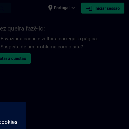
place
expand_more
login
earch
Portugal
Iniciar sessão
ez queira fazê-lo:
Esvaziar a cache e voltar a carregar a página.
Suspeita de um problema com o site?
atar a questão