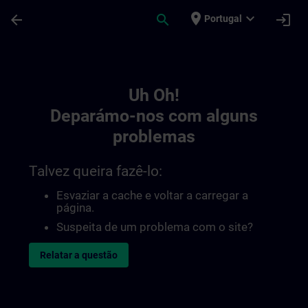
Avançar para Conteúdo Principal
Página carregada
place
expand_more
arrow_back
search
login
Portugal
Toc | SITRAIN
Uh Oh!
Deparámo-nos com alguns
problemas
Talvez queira fazê-lo:
Esvaziar a cache e voltar a carregar a
página.
Suspeita de um problema com o site?
Relatar a questão