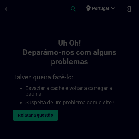
Avançar para Conteúdo Principal
Página carregada
place
expand_more
arrow_back
search
login
Portugal
Toc | SITRAIN
Uh Oh!
Deparámo-nos com alguns
problemas
Talvez queira fazê-lo:
Esvaziar a cache e voltar a carregar a
página.
Suspeita de um problema com o site?
Relatar a questão