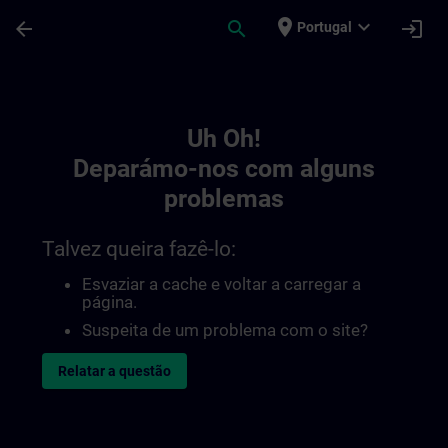
Avançar para Conteúdo Principal
Página carregada
place
expand_more
arrow_back
search
login
Portugal
Toc | SITRAIN
Uh Oh!
Deparámo-nos com alguns
problemas
Talvez queira fazê-lo:
Esvaziar a cache e voltar a carregar a
página.
Suspeita de um problema com o site?
Relatar a questão