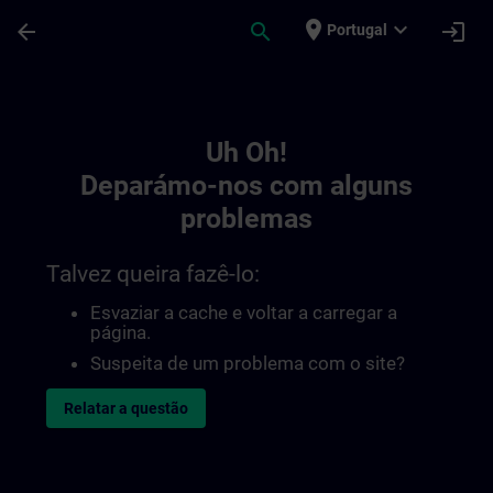
Avançar para Conteúdo Principal
Página carregada
place
expand_more
arrow_back
search
login
Portugal
Toc | SITRAIN
Uh Oh!
Deparámo-nos com alguns
problemas
Talvez queira fazê-lo:
Esvaziar a cache e voltar a carregar a
página.
Suspeita de um problema com o site?
Relatar a questão