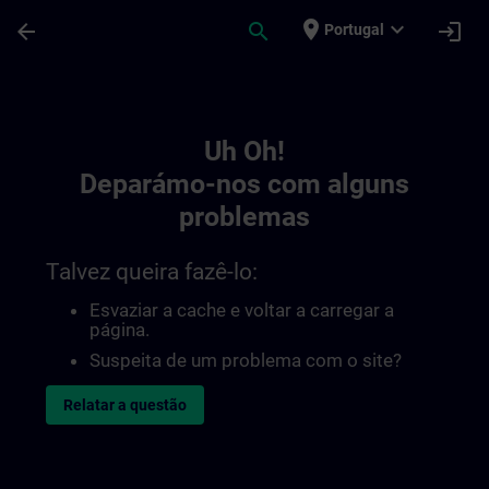
Avançar para Conteúdo Principal
Página carregada
place
expand_more
arrow_back
search
login
Portugal
Toc | SITRAIN
Uh Oh!
Deparámo-nos com alguns
problemas
Talvez queira fazê-lo:
Esvaziar a cache e voltar a carregar a
página.
Suspeita de um problema com o site?
Relatar a questão