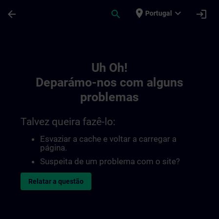
Avançar para Conteúdo Principal
Página carregada
place
expand_more
arrow_back
search
login
Portugal
Toc | SITRAIN
Uh Oh!
Deparámo-nos com alguns
problemas
Talvez queira fazê-lo:
Esvaziar a cache e voltar a carregar a
página.
Suspeita de um problema com o site?
Relatar a questão