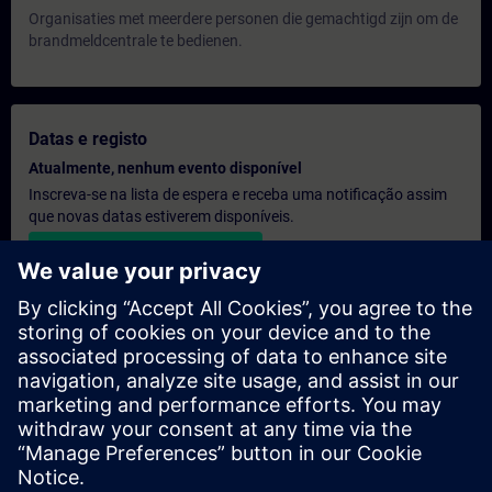
Organisaties met meerdere personen die gemachtigd zijn om de
brandmeldcentrale te bedienen.
Datas e registo
Atualmente, nenhum evento disponível
Inscreva-se na lista de espera e receba uma notificação assim
que novas datas estiverem disponíveis.
Ativar serviço de notificação
Orçamento personalizado
Se precisar de um orçamento com os preços de tabela para esta
formação, por exemplo, para o seu departamento de aquisição,
clique no link abaixo. Primeiro, terá de fornecer alguns dados
pessoais e, em seguida, receberá um orçamento por e-mail.
Fornecer orçamento