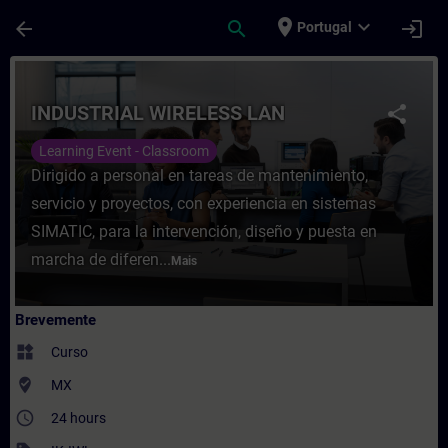
Avançar para Conteúdo Principal
Página carregada
place
expand_more
arrow_back
search
login
Portugal
Curso - INDUSTRIAL WIRELESS LAN - Form
INDUSTRIAL WIRELESS LAN
share
Learning Event - Classroom
Dirigido a personal en tareas de mantenimiento,
servicio y proyectos, con experiencia en sistemas
SIMATIC, para la intervención, diseño y puesta en
marcha de diferen...
Mais
Brevemente
widgets
Curso
where_to_vote
MX
access_time
24 hours