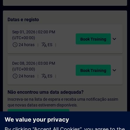
Datas e registo
Sep 01, 2026 | 02:00 PM
(UTC+00:00)
expand_more
Book Training
schedule
translate
24 horas
ES
Dec 08, 2026 | 03:00 PM
(UTC+00:00)
expand_more
Book Training
schedule
translate
24 horas
ES
Não encontrou uma data adequada?
Inscreva-se na lista de espera e receba uma notificação assim
que novas datas estiverem disponíveis.
Ativar serviço de notificação