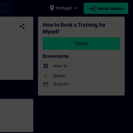
place
expand_more
login
earch
Portugal
Iniciar sessão
ção - Desenvolvimento profissional | SITR
How to Book a Training for
share
Myself
Iniciar
Brevemente
widgets
How-To
Básico
payment
Gratuito