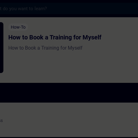
s
 a Training for Myself - Formação - Forma
How-To
How to Book a Training for Myself
How to Book a Training for Myself
ss