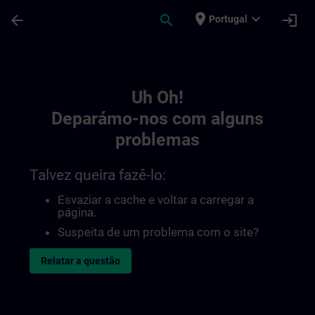
Avançar para Conteúdo Principal
Página carregada
place
expand_more
arrow_back
search
login
Portugal
Toc | SITRAIN
Uh Oh!
Deparámo-nos com alguns
problemas
Talvez queira fazê-lo:
Esvaziar a cache e voltar a carregar a
página.
Suspeita de um problema com o site?
Relatar a questão