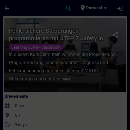
Avançar para Conteúdo Principal
Página carregada
place
expand_more
arrow_back
search
login
Portugal
Curso - Fehlersichere Steuerungen progra
Fehlersichere Steuerungen
share
programmieren mit STEP 7 Safety in
TIA Portal
Learning Event - Classroom
In diesem Kurs vermitteln wir Ihnen die Projektierung,
Programmierung, Inbetriebnahme, Diagnose und
Fehlerbehebung der fehlersicheren SIMATIC-
Steuerungen und der feh...
Mais
Brevemente
widgets
Curso
where_to_vote
CH
access_time
3 days