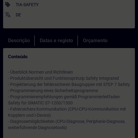
sell
TIA-SAFETY
translate
DE
Descrição
Datas e registo
Orçamento
Conteúdo
- Überblick Normen und Richtlinien
- Produktübersicht und Funktionsprinzip Safety Integrated
- Projektierung der fehlersicheren Baugruppen mit STEP 7 Safety
- Programmierung eines Sicherheitsprogramms
- Programmierempfehlungen gemäß Programmierleitfaden
Safety für SIMATIC S7-1200/1500
- Fehlersichere Kommunikation (CPU-CPU-Kommunikation mit
Kopplern und I-Device)
- Diagnosemöglichkeiten (CPU-Diagnose, Peripherie-Diagnose,
weiterführende Diagnosetools)