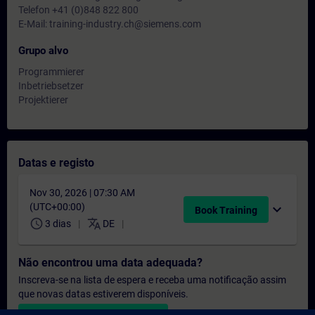
Telefon +41 (0)848 822 800
E-Mail: training-industry.ch@siemens.com
Grupo alvo
Programmierer
Inbetriebsetzer
Projektierer
Datas e registo
Nov 30, 2026 | 07:30 AM
(UTC+00:00)
expand_more
Book Training
schedule
translate
3 dias
DE
Não encontrou uma data adequada?
Inscreva-se na lista de espera e receba uma notificação assim
que novas datas estiverem disponíveis.