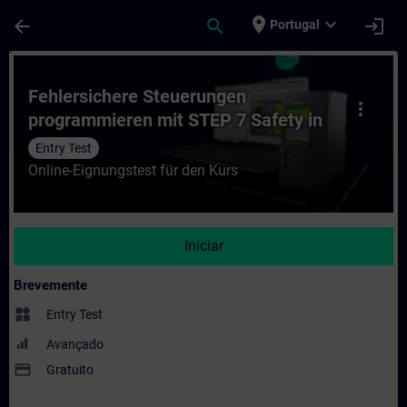
Avançar para Conteúdo Principal
Página carregada
place
expand_more
arrow_back
search
login
Portugal
Curso - Fehlersichere Steuerungen progra
Fehlersichere Steuerungen
more_vert
programmieren mit STEP 7 Safety in
TIA Portal
Entry Test
Online-Eignungstest für den Kurs
Iniciar
Brevemente
widgets
Entry Test
Avançado
payment
Gratuito