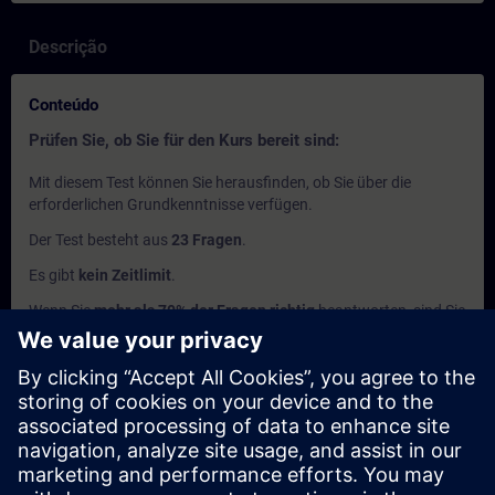
Descrição
Conteúdo
Prüfen Sie, ob Sie für den Kurs bereit sind:
Mit diesem Test können Sie herausfinden, ob Sie über die
erforderlichen Grundkenntnisse verfügen.
Der Test besteht aus
23 Fragen
.
Es gibt
kein Zeitlimit
.
Wenn Sie
mehr als 70% der Fragen richtig
beantworten, sind Sie
bereit für den Kurs.
Wenn Sie
weniger als 70%
erreichen, empfehlen wir Ihnen, den
Kurs
SIMATIC Programmieren 1 in TIA Portal (TIA-PRO1)
zu
besuchen, um Ihre Grundlagen zu vertiefen.
Este conteúdo faz parte de