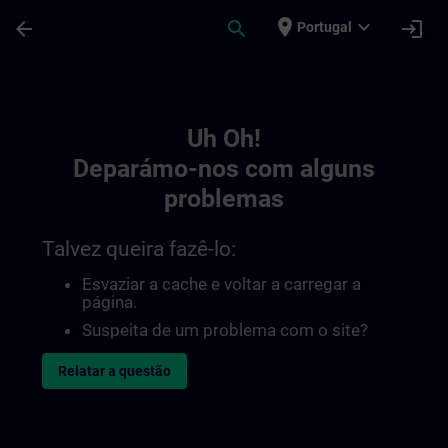
Avançar para Conteúdo Principal
Página carregada
place
expand_more
arrow_back
search
login
Portugal
Toc | SITRAIN
Uh Oh!
Deparámo-nos com alguns
problemas
Talvez queira fazê-lo:
Esvaziar a cache e voltar a carregar a
página.
Suspeita de um problema com o site?
Relatar a questão