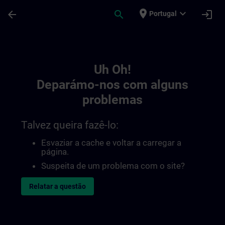
Avançar para Conteúdo Principal
Página carregada
place
expand_more
arrow_back
search
login
Portugal
Toc | SITRAIN
Uh Oh!
Deparámo-nos com alguns
problemas
Talvez queira fazê-lo:
Esvaziar a cache e voltar a carregar a
página.
Suspeita de um problema com o site?
Relatar a questão