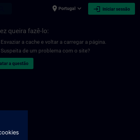
place
expand_more
login
earch
Portugal
Iniciar sessão
ez queira fazê-lo:
Esvaziar a cache e voltar a carregar a página.
Suspeita de um problema com o site?
atar a questão