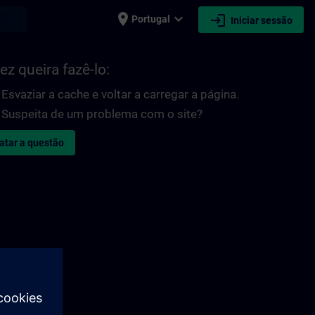
place
expand_more
login
earch
Portugal
Iniciar sessão
ez queira fazê-lo:
Esvaziar a cache e voltar a carregar a página.
Suspeita de um problema com o site?
atar a questão