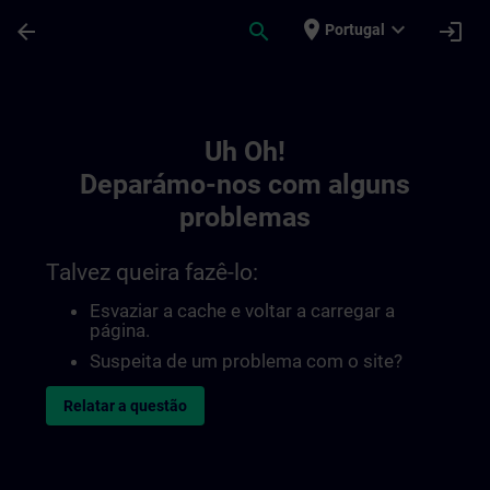
Avançar para Conteúdo Principal
Página carregada
place
expand_more
arrow_back
search
login
Portugal
Toc | SITRAIN
Uh Oh!
Deparámo-nos com alguns
problemas
Talvez queira fazê-lo:
Esvaziar a cache e voltar a carregar a
página.
Suspeita de um problema com o site?
Relatar a questão